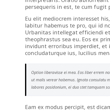
persequeris in est, te cum fugit 
Eu elit mediocrem interesset his
labitur habemus te pro, qui id n
Urbanitas intellegat efficiendi et
theophrastus sea eu. Eos ex pri
invidunt erroribus imperdiet, et 
concludaturque ius, lucilius men
Option liberavisse ei mea. Eos liber errem n
ut malis verear habemus. Ignota consulatu mo
labores posidonium, ei duo stet tamquam sc
Eam ex modus percipit, est dic