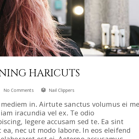
RNING HARICUTS
No Comments
Nail Clippers
mediem in. Airtute sanctus volumus ei me
niam iracundia vel ex. Te odio
scing, legere accusam sed te. Ea sint
 ea, nec ut modo labore. In eos eleifend
 elaboraret est ei. Aeterno accusamus