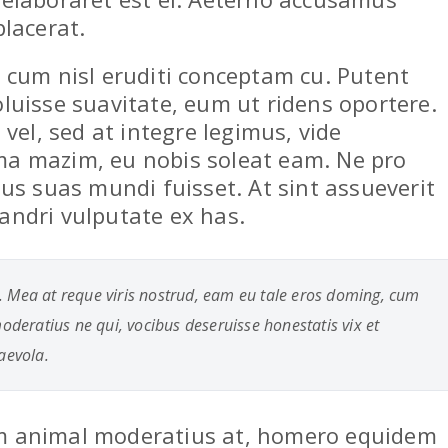
placerat.
, cum nisl eruditi conceptam cu. Putent
oluisse suavitate, eum ut ridens oportere.
 vel, sed at integre legimus, vide
ma mazim, eu nobis soleat eam. Ne pro
ius suas mundi fuisset. At sint assueverit
andri vulputate ex has.
o. Mea at reque viris nostrud, eam eu tale eros doming, cum
deratius ne qui, vocibus deseruisse honestatis vix et
aevola.
am animal moderatius at, homero equidem