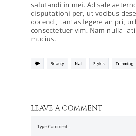
salutandi in mei. Ad sale aeterno
disputationi per, ut vocibus des
docendi, tantas legere an pri, u
consectetuer vim. Nam nulla lat
mucius.
Beauty
Nail
Styles
Trimming
LEAVE A COMMENT
Comment..